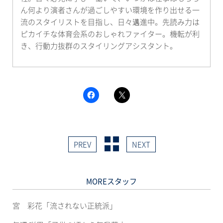
ん何より演者さんが過ごしやすい環境を作り出せる一
流のスタイリストを目指し、日々邁進中。先読み力は
ピカイチな体育会系のおしゃれファイター。機転が利
き、行動力抜群のスタイリングアシスタント。
F
ク
a
リ
c
ッ
e
ク
b
し
o
て
o
X
k
で
PREV
NEXT
で
共
共
有
有
(新
す
し
る
い
に
ウ
MOREスタッフ
は
ィ
ク
ン
リ
ド
ッ
ウ
宮 彩花「流されない正統派」
ク
で
し
開
て
き