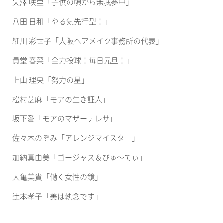
矢澤 咲里「子供の頃から無我夢中」
く
ま
だ
す)
さ
八田 日和「やる気先行型！」
い
(新
し
細川 彩世子「大阪ヘアメイク事務所の代表」
い
ウ
ィ
貴堂 春菜「全力投球！毎日元旦！」
ン
ド
ウ
上山 理央「努力の星」
で
開
き
松村芝麻「モアの生き証人」
ま
す)
坂下愛「モアのマザーテレサ」
佐々木のぞみ「アレンジマイスター」
加納真由美「ゴージャス＆びゅ〜てぃ」
大亀美貴「働く女性の鏡」
辻本孝子「美は執念です」