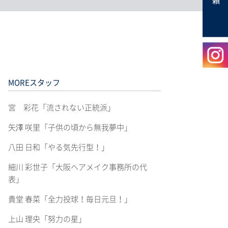
MOREスタッフ
宮 彩花「流されない正統派」
矢澤 咲里「子供の頃から無我夢中」
八田 日和「やる気先行型！」
細川 彩世子「大阪ヘアメイク事務所の代
表」
貴堂 春菜「全力投球！毎日元旦！」
上山 理央「努力の星」