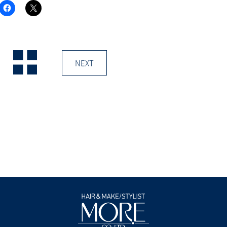
F
ク
a
リ
c
ッ
e
ク
b
し
o
て
o
X
k
で
で
共
NEXT
共
有
有
(新
す
し
る
い
に
ウ
は
ィ
ク
ン
リ
ド
ッ
ウ
ク
で
し
開
て
き
く
ま
だ
す)
さ
い
(新
し
い
ウ
ィ
ン
ド
ウ
で