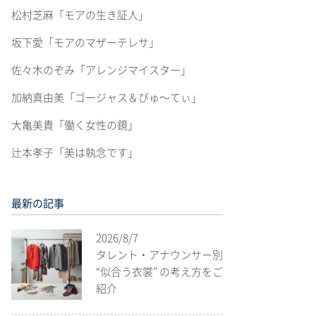
松村芝麻「モアの生き証人」
坂下愛「モアのマザーテレサ」
佐々木のぞみ「アレンジマイスター」
加納真由美「ゴージャス＆びゅ〜てぃ」
大亀美貴「働く女性の鏡」
辻本孝子「美は執念です」
最新の記事
2026/8/7
タレント・アナウンサー別
“似合う衣裳” の考え方をご
紹介