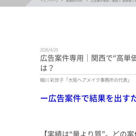
トップページ
現場REPORT
広告案件専用｜関西で“高単価で
2026/4/29
広告案件専用｜関西で“高単
は？
細川 彩世子「大阪ヘアメイク事務所の代表」
ー広告案件で結果を出す
【実績は“量より質”。どの