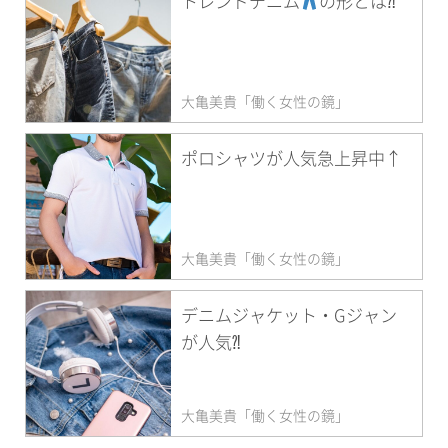
トレンドデニム
の形とは⁈
大亀美貴「働く女性の鏡」
ポロシャツが人気急上昇中↑
大亀美貴「働く女性の鏡」
デニムジャケット・Gジャン
が人気⁈
大亀美貴「働く女性の鏡」