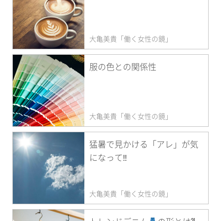
大亀美貴「働く女性の鏡」
服の色との関係性
大亀美貴「働く女性の鏡」
猛暑で見かける「アレ」が気
になって‼︎
大亀美貴「働く女性の鏡」