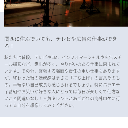
関西に住んでいても、テレビや広告の仕事ができ
る！
私たちは普段、テレビやCM、インフォマーシャルや広告スチ
ール撮影など、露出が多く、やりがいのある仕事に恵まれて
います。その分、緊張する場面や責任の重い仕事もあります
が、終わった後の達成感はまさに「打ち上げ」の言葉そのも
の。半端ない自己成長も感じられるでしょう。特にバラエテ
ィ番組やお笑いが好きな人にとっては毎日が楽しくて仕方な
いこと間違いなし！人気タレントとあごがれの海外ロケに行
ってる自分を想像してみてください。