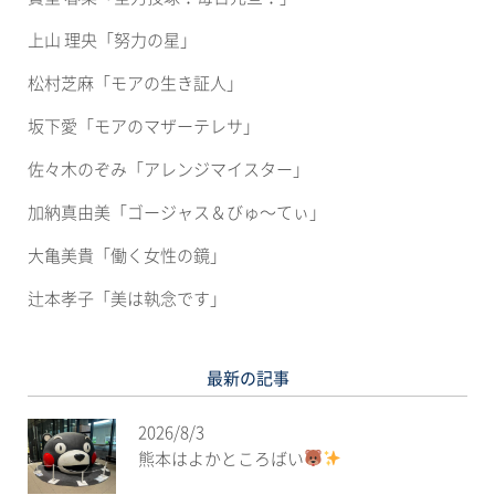
ン
ド
ウ
上山 理央「努力の星」
で
開
き
松村芝麻「モアの生き証人」
ま
す)
坂下愛「モアのマザーテレサ」
佐々木のぞみ「アレンジマイスター」
加納真由美「ゴージャス＆びゅ〜てぃ」
大亀美貴「働く女性の鏡」
辻本孝子「美は執念です」
最新の記事
2026/8/3
熊本はよかところばい