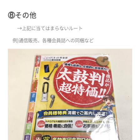
⑧その他
→
上記に当てはまらないルート
例
)
通信販売、各種会員誌への同梱など