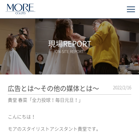
現場REPORT
ON-SITE REPORT
広告とは〜その他の媒体とは〜
2022/2/16
貴堂 春菜「全力投球！毎日元旦！」
­こんにちは！
モアのスタイリストアシスタント貴堂です。