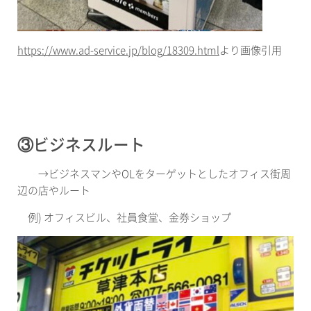
https://www.ad-service.jp/blog/18309.html
より画像引用
③ビジネスルート
→
ビジネスマンや
OL
をターゲットとしたオフィス街周
辺の店やルート
例
)
オフィスビル、社員食堂、金券ショップ