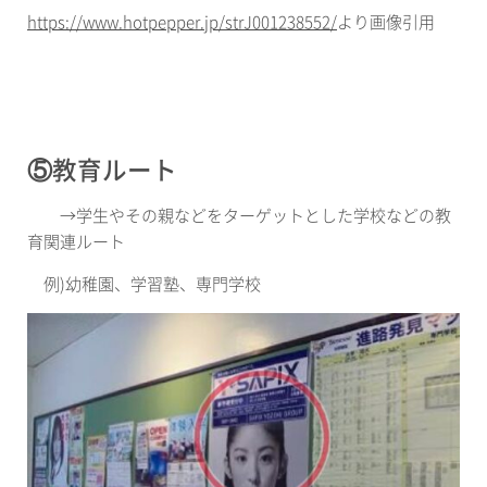
https://www.hotpepper.jp/strJ001238552/
より画像引用
⑤教育ルート
→
学生やその親などをターゲットとした学校などの教
育関連ルート
例
)
幼稚園、学習塾、専門学校