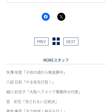
F
ク
a
リ
c
ッ
e
ク
b
し
o
て
o
X
k
で
PREV
NEXT
で
共
共
有
有
(新
す
し
る
い
に
ウ
MOREスタッフ
は
ィ
ク
ン
リ
ド
ッ
ウ
矢澤 咲里「子供の頃から無我夢中」
ク
で
し
開
て
き
八田 日和「やる気先行型！」
く
ま
だ
す)
さ
細川 彩世子「大阪ヘアメイク事務所の代表」
い
(新
し
宮 彩花「流されない正統派」
い
ウ
ィ
貴堂 春菜「全力投球！毎日元旦！」