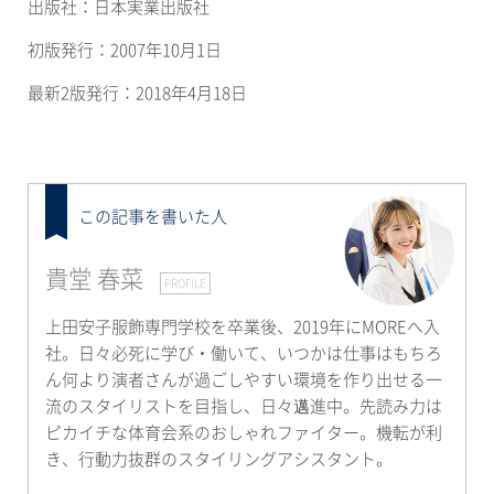
出版社：日本実業出版社
初版発行：
2007
年
10
月
1
日
最新
2
版発行：
2018
年
4
月
18
日
この記事を書いた人
貴堂 春菜
PROFILE
上田安子服飾専門学校を卒業後、2019年にMOREへ入
社。日々必死に学び・働いて、いつかは仕事はもちろ
ん何より演者さんが過ごしやすい環境を作り出せる一
流のスタイリストを目指し、日々邁進中。先読み力は
ピカイチな体育会系のおしゃれファイター。機転が利
き、行動力抜群のスタイリングアシスタント。