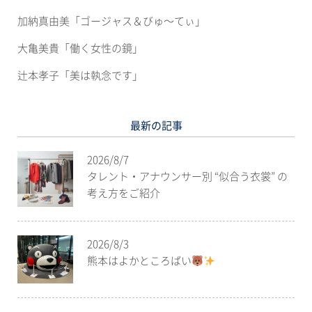
加納真由美「ゴージャス＆びゅ〜てぃ」
大亀美貴「働く女性の鏡」
辻本孝子「美は執念です」
最新の記事
2026/8/7
タレント・アナウンサー別 “似合う衣裳” の
考え方をご紹介
2026/8/3
熊本はよかところばい