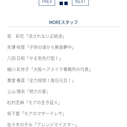
PREV
NEXT
で
共
共
有
有
(新
す
し
る
い
に
ウ
MOREスタッフ
は
ィ
ク
ン
リ
ド
ッ
ウ
宮 彩花「流されない正統派」
ク
で
し
開
て
き
矢澤 咲里「子供の頃から無我夢中」
く
ま
だ
す)
さ
八田 日和「やる気先行型！」
い
(新
し
細川 彩世子「大阪ヘアメイク事務所の代表」
い
ウ
ィ
貴堂 春菜「全力投球！毎日元旦！」
ン
ド
ウ
上山 理央「努力の星」
で
開
き
松村芝麻「モアの生き証人」
ま
す)
坂下愛「モアのマザーテレサ」
佐々木のぞみ「アレンジマイスター」