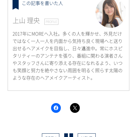
この記事を書いた人
上山 理央
PROFILE
2017年にMOREへ入社。多くの人を輝かせ、外見だけ
ではなく一人一人を内面から気持ち良く現場へと送り
出せるヘアメイクを目指し、日々邁進中。常にホスピ
タリティーのアンテナを張り、番組に関わる演者さん
やスタッフさんに寄り添える存在になれるよう、いつ
も笑顔と努力を絶やさない周囲を明るく照らす太陽の
ような存在のヘアメイクアーティスト。
F
ク
a
リ
c
ッ
e
ク
b
し
o
て
o
X
k
で