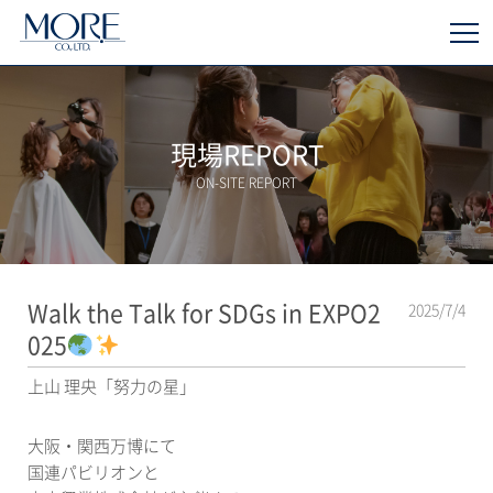
現場REPORT
ON-SITE REPORT
Walk the Talk for SDGs in EXPO2
2025/7/4
025
上山 理央「努力の星」
大阪・関西万博にて
国連パビリオンと