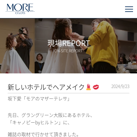
現場REPORT
ON-SITE REPORT
新しいホテルでヘアメイク
2024/9/23
坂下愛「モアのマザーテレサ」
先日、グラングリーン大阪にあるホテル、
「キャノピーbyヒルトン」に、
雑誌の取材で行かせて頂きました。