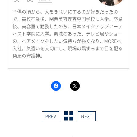
子供の頃から、人をきれいにするのが好きだったの
で、高校卒業後、関西美容理容専門学校に入学。卒業
後、美容室で勤務したのち、日本メイクアップアーテ
ィスト学院に入学。興味のあった、テレビ局やショー
の、ヘアメイクをしたい気持ちが強くなり、MOREへ
入社。気遣いを大切にし、現場の隅ずみまで目を配る
楽屋の守護神。
F
ク
a
リ
c
ッ
e
ク
b
し
o
て
o
X
k
で
PREV
NEXT
で
共
共
有
有
(新
す
し
る
い
に
ウ