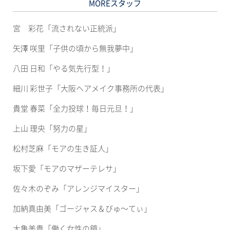
MOREスタッフ
は
ィ
ク
ン
リ
ド
ッ
ウ
宮 彩花「流されない正統派」
ク
で
し
開
て
き
矢澤 咲里「子供の頃から無我夢中」
く
ま
だ
す)
さ
八田 日和「やる気先行型！」
い
(新
し
細川 彩世子「大阪ヘアメイク事務所の代表」
い
ウ
ィ
貴堂 春菜「全力投球！毎日元旦！」
ン
ド
ウ
上山 理央「努力の星」
で
開
き
松村芝麻「モアの生き証人」
ま
す)
坂下愛「モアのマザーテレサ」
佐々木のぞみ「アレンジマイスター」
加納真由美「ゴージャス＆びゅ〜てぃ」
大亀美貴「働く女性の鏡」