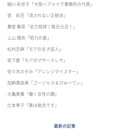
さ
細川 彩世子「大阪ヘアメイク事務所の代表」
い
(新
し
宮 彩花「流されない正統派」
い
ウ
ィ
貴堂 春菜「全力投球！毎日元旦！」
ン
ド
ウ
上山 理央「努力の星」
で
開
き
松村芝麻「モアの生き証人」
ま
す)
坂下愛「モアのマザーテレサ」
佐々木のぞみ「アレンジマイスター」
加納真由美「ゴージャス＆びゅ〜てぃ」
大亀美貴「働く女性の鏡」
辻本孝子「美は執念です」
最新の記事