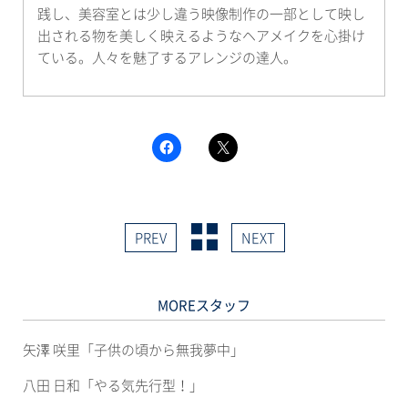
践し、美容室とは少し違う映像制作の一部として映し
出される物を美しく映えるようなヘアメイクを心掛け
ている。人々を魅了するアレンジの達人。
F
ク
a
リ
c
ッ
e
ク
b
し
o
て
o
X
k
で
PREV
NEXT
で
共
共
有
有
(新
す
し
る
い
に
ウ
MOREスタッフ
は
ィ
ク
ン
リ
ド
ッ
ウ
矢澤 咲里「子供の頃から無我夢中」
ク
で
し
開
て
き
八田 日和「やる気先行型！」
く
ま
だ
す)