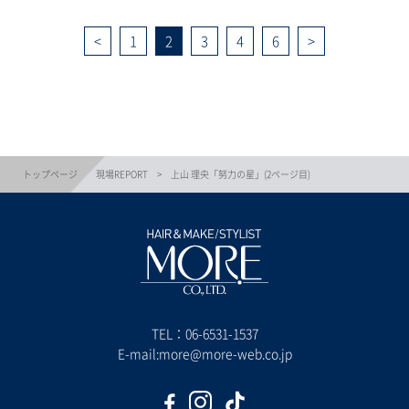
1
2
3
4
6
トップページ
現場REPORT
上山 理央「努力の星」(2ページ目)
TEL：
06-6531-1537
E-mail:more@more-web.co.jp