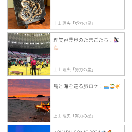
上山 理央「努力の星」
理美容業界のたまごたち！
上山 理央「努力の星」
島と海を巡る旅ロケ！
上山 理央「努力の星」