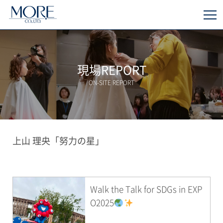
現場REPORT
ON-SITE REPORT
上山 理央「努力の星」
Walk the Talk for SDGs in EXP
O2025