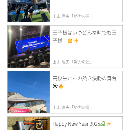
上山 理央「努力の星」
王子様はいつどんな時でも王
子様！
上山 理央「努力の星」
高校生たちの熱き決勝の舞台
上山 理央「努力の星」
Happy New Year 2025