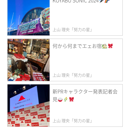
KOYABU SONIC 2024
上山 理央「努力の星」
何から何までエェお宿
上山 理央「努力の星」
新PRキャラクター発表記者会
見
上山 理央「努力の星」