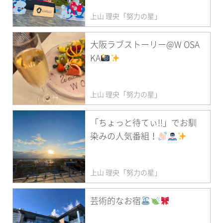
上山 理央「努力の星」
大阪ラブストーリー@W OSA
KA
上山 理央「努力の星」
「ちょっと待てぃ!!」でお馴
染みの人気番組！
上山 理央「努力の星」
芸術的なお宿