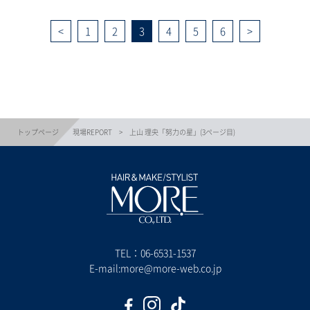
1
2
3
4
5
6
トップページ
現場REPORT
上山 理央「努力の星」(3ページ目)
TEL：
06-6531-1537
E-mail:more@more-web.co.jp