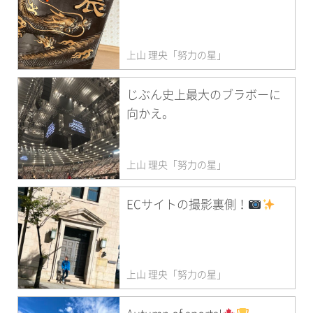
上山 理央「努力の星」
じぶん史上最大のブラボーに
向かえ。
上山 理央「努力の星」
ECサイトの撮影裏側！
上山 理央「努力の星」