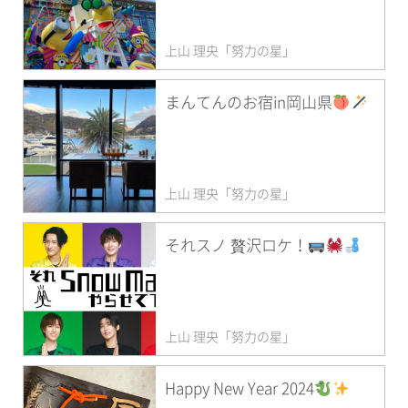
上山 理央「努力の星」
まんてんのお宿in岡山県
上山 理央「努力の星」
それスノ 贅沢ロケ！
上山 理央「努力の星」
Happy New Year 2024