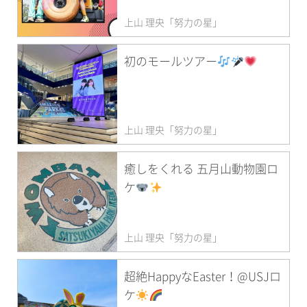
上山 理央「努力の星」
初のモールツアー
上山 理央「努力の星」
癒しをくれる 五月山動物園ロ
ケ
上山 理央「努力の星」
超絶HappyなEaster！@USJロ
ケ