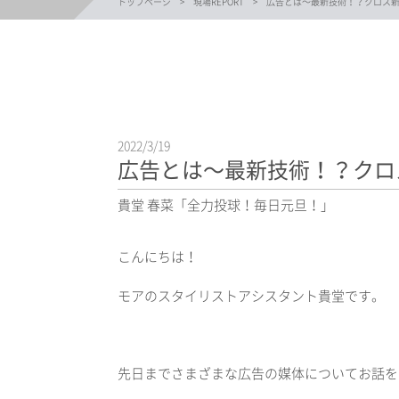
トップページ
現場REPORT
広告とは〜最新技術！？クロス
2022/3/19
広告とは〜最新技術！？クロ
貴堂 春菜「全力投球！毎日元旦！」
‏こんにちは！
モアのスタイリストアシスタント貴堂です。
先日までさまざまな広告の媒体についてお話を