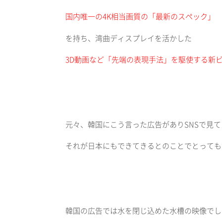
国内唯一の
4K
相当画質の「最新のスペック」
を持ち、湾曲ディスプレイを活かした
3D
動画など「先端の表現手法」を駆使する新
元々、韓国にこう言った広告があり
SNS
で見て
それが日本にもできてきるとのことでとっても
韓国の広告では水を閉じ込めた水槽の映像でし