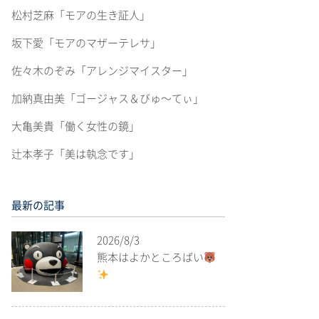
松村芝麻「モアの生き証人」
坂下愛「モアのマザーテレサ」
佐々木のぞみ「アレンジマイスター」
加納真由美「ゴージャス＆びゅ〜てぃ」
大亀美貴「働く女性の鏡」
辻本孝子「美は執念です」
最新の記事
2026/8/3
熊本はよかところばい