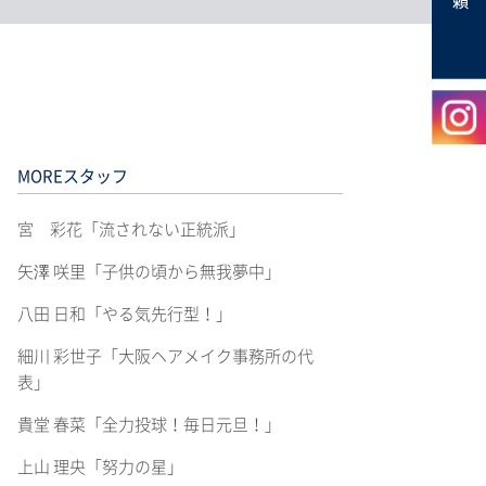
MOREスタッフ
宮 彩花「流されない正統派」
矢澤 咲里「子供の頃から無我夢中」
八田 日和「やる気先行型！」
細川 彩世子「大阪ヘアメイク事務所の代
表」
貴堂 春菜「全力投球！毎日元旦！」
上山 理央「努力の星」