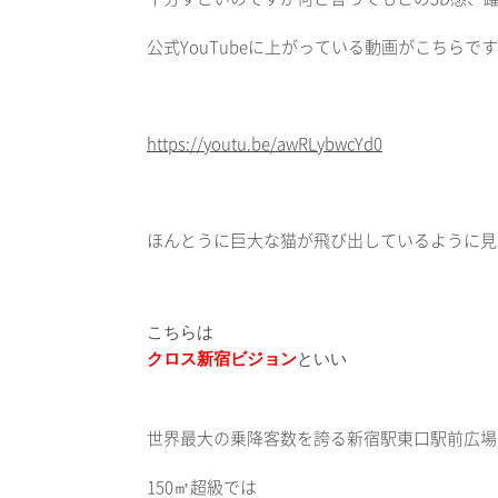
公式YouTube
に上がっている動画がこちらです
https://youtu.be/awRLybwcYd0
ほんとうに巨大な猫が飛び出しているように見
クロス新宿ビジョン
といい
世界最大の乗降客数を誇る新宿駅東口駅前広場
150
㎡超級では