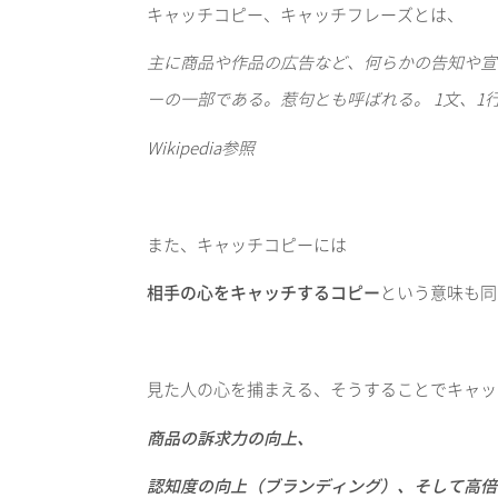
キャッチコピー、キャッチフレーズとは、
主に商品や作品の広告など、何らかの告知や宣
ーの一部である。惹句とも呼ばれる。
1
文、
1
Wikipedia
参照
また、キャッチコピーには
相手の心をキャッチするコピー
という意味も同
見た人の心を捕まえる、そうすることでキャッ
商品の訴求力の向上、
認知度の向上（ブランディング）、
そして高倍