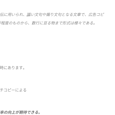
伝に用いられ、謳い文句や煽り文句となる文章で、広告コピ
行程度のものから、数行に亘る物まで形式は様々である。
時にあります。
チコピーによる
率の向上が期待できる。