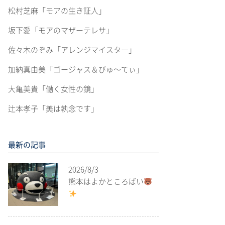
松村芝麻「モアの生き証人」
坂下愛「モアのマザーテレサ」
佐々木のぞみ「アレンジマイスター」
加納真由美「ゴージャス＆びゅ〜てぃ」
大亀美貴「働く女性の鏡」
辻本孝子「美は執念です」
最新の記事
2026/8/3
熊本はよかところばい