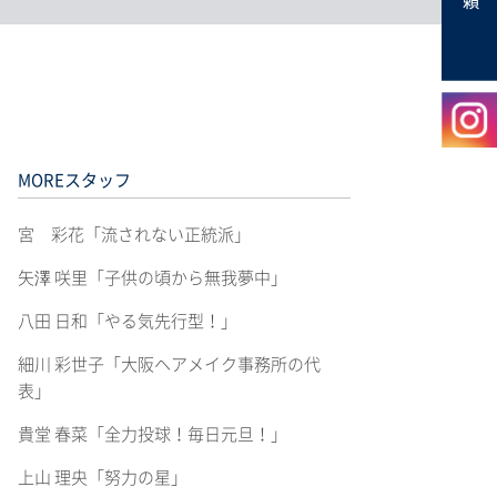
MOREスタッフ
宮 彩花「流されない正統派」
矢澤 咲里「子供の頃から無我夢中」
八田 日和「やる気先行型！」
細川 彩世子「大阪ヘアメイク事務所の代
表」
貴堂 春菜「全力投球！毎日元旦！」
上山 理央「努力の星」