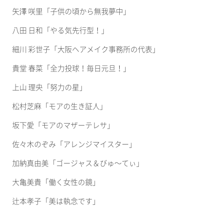
矢澤 咲里「子供の頃から無我夢中」
八田 日和「やる気先行型！」
細川 彩世子「大阪ヘアメイク事務所の代表」
貴堂 春菜「全力投球！毎日元旦！」
上山 理央「努力の星」
松村芝麻「モアの生き証人」
坂下愛「モアのマザーテレサ」
佐々木のぞみ「アレンジマイスター」
加納真由美「ゴージャス＆びゅ〜てぃ」
大亀美貴「働く女性の鏡」
辻本孝子「美は執念です」