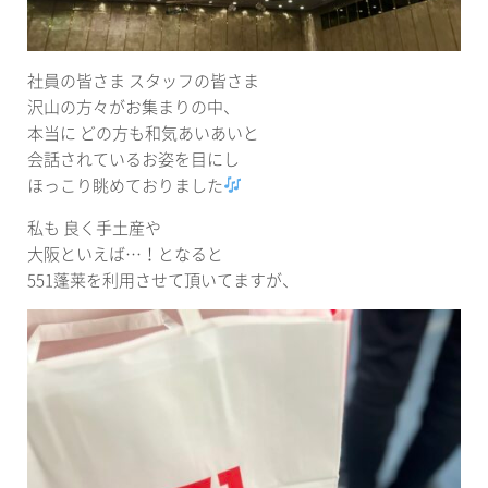
社員の皆さま スタッフの皆さま
沢山の方々がお集まりの中、
本当に どの方も和気あいあいと
会話されているお姿を目にし
ほっこり眺めておりました
私も 良く手土産や
大阪といえば…！となると
551蓬莱を利用させて頂いてますが、