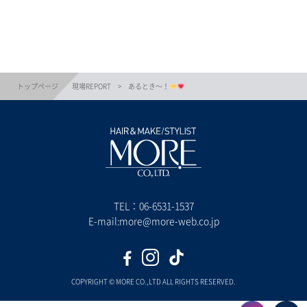
トップページ
現場REPORT
あるとき〜！
TEL：
06-6531-1537
E-mail:more@more-web.co.jp
COPYRIGHT © MORE CO.,LTD ALL RIGHTS RESERVED.