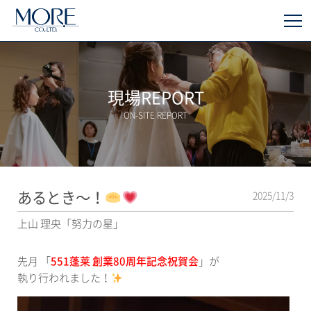
現場REPORT
ON-SITE REPORT
あるとき〜！
2025/11/3
上山 理央「努力の星」
先月 「
551蓬莱 創業80周年記念祝賀会
」が
執り行われました！