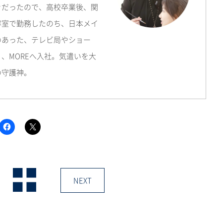
きだったので、高校卒業後、関
容室で勤務したのち、日本メイ
のあった、テレビ局やショー
、MOREへ入社。気遣いを大
の守護神。
F
ク
a
リ
c
ッ
e
ク
b
し
o
て
o
X
k
で
で
共
NEXT
共
有
有
(新
す
し
る
い
に
ウ
は
ィ
ク
ン