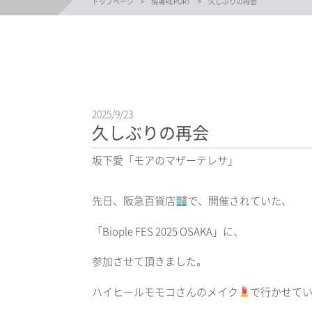
トップページ
現場REPORT
久しぶりの再会
2025/9/23
久しぶりの再会
坂下愛「モアのマザーテレサ」
先日、阪急百貨店
で、開催されていた、
「Biople FES 2025 OSAKA」に、
参加させて頂きました。
ハイヒールモモコさんのメイク
で行かせて