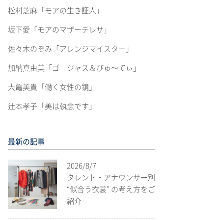
松村芝麻「モアの生き証人」
坂下愛「モアのマザーテレサ」
佐々木のぞみ「アレンジマイスター」
加納真由美「ゴージャス＆びゅ〜てぃ」
大亀美貴「働く女性の鏡」
辻本孝子「美は執念です」
最新の記事
2026/8/7
タレント・アナウンサー別
“似合う衣裳” の考え方をご
紹介