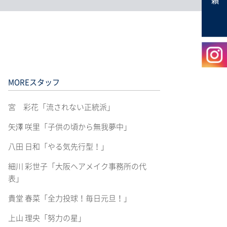
MOREスタッフ
宮 彩花「流されない正統派」
矢澤 咲里「子供の頃から無我夢中」
八田 日和「やる気先行型！」
細川 彩世子「大阪ヘアメイク事務所の代
表」
貴堂 春菜「全力投球！毎日元旦！」
上山 理央「努力の星」