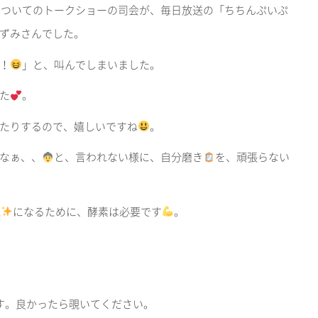
についてのトークショーの司会が、毎日放送の「ちちんぷいぷ
ずみさんでした。
！
」と、叫んでしまいました。
た
。
たりするので、嬉しいですね
。
なぁ、、
と、言われない様に、自分磨き
を、頑張らない
麗
になるために、酵素は必要です
。
います。良かったら覗いてください。