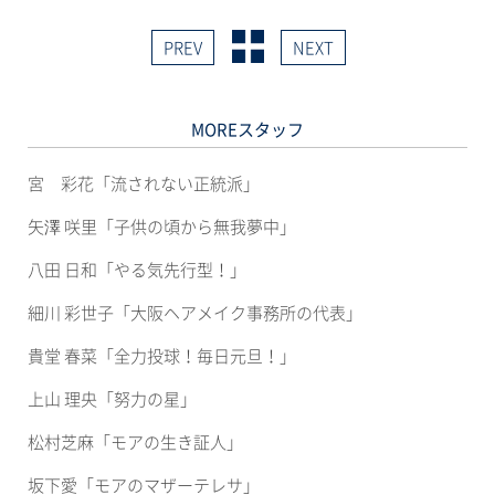
o
て
o
X
k
で
PREV
NEXT
で
共
共
有
有
(新
す
し
る
い
に
ウ
MOREスタッフ
は
ィ
ク
ン
リ
ド
ッ
ウ
宮 彩花「流されない正統派」
ク
で
し
開
て
き
矢澤 咲里「子供の頃から無我夢中」
く
ま
だ
す)
さ
八田 日和「やる気先行型！」
い
(新
し
細川 彩世子「大阪ヘアメイク事務所の代表」
い
ウ
ィ
貴堂 春菜「全力投球！毎日元旦！」
ン
ド
ウ
上山 理央「努力の星」
で
開
き
松村芝麻「モアの生き証人」
ま
す)
坂下愛「モアのマザーテレサ」