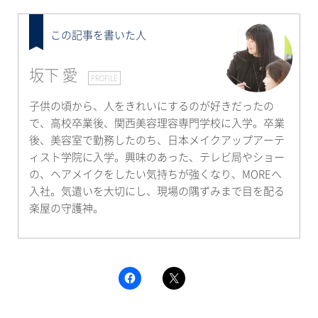
この記事を書いた人
坂下 愛
PROFILE
子供の頃から、人をきれいにするのが好きだったの
で、高校卒業後、関西美容理容専門学校に入学。卒業
後、美容室で勤務したのち、日本メイクアップアーテ
ィスト学院に入学。興味のあった、テレビ局やショー
の、ヘアメイクをしたい気持ちが強くなり、MOREへ
入社。気遣いを大切にし、現場の隅ずみまで目を配る
楽屋の守護神。
F
ク
a
リ
c
ッ
e
ク
b
し