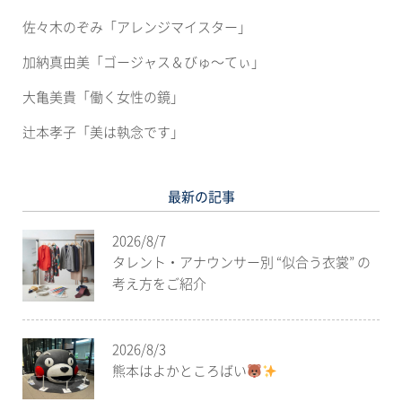
佐々木のぞみ「アレンジマイスター」
加納真由美「ゴージャス＆びゅ〜てぃ」
大亀美貴「働く女性の鏡」
辻本孝子「美は執念です」
最新の記事
2026/8/7
タレント・アナウンサー別 “似合う衣裳” の
考え方をご紹介
2026/8/3
熊本はよかところばい