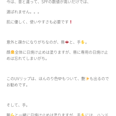
今は、昔と違って、SPFの数値が高いだけでは、
選ばれません。。。
肌に優しく、使いやすさも必要です
意外と疎かになりがちなのが、唇
と、手
。
顔
全体に日焼け止めは塗りますが、唇に専用の日焼け止
めは忘れてしまいがち。
このUVリップは、ほんのり色🩷もついて、艶
も出るので
お勧めです。
そして、手。
腕
と一緒に日焼け止めは塗りますが、手
には、ハンド