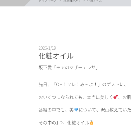
トップページ
現場REPORT
化粧オイル
2026/1/19
化粧オイル
坂下愛「モアのマザーテレサ」
先日、「OH！ソレ！み～よ！」のゲストに、
おいくつになられても、本当に美しく
、お
番組の中でも、美
について、沢山教えてい
その中の1つ、化粧オイル