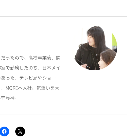
きだったので、高校卒業後、関
容室で勤務したのち、日本メイ
のあった、テレビ局やショー
、MOREへ入社。気遣いを大
の守護神。
F
ク
a
リ