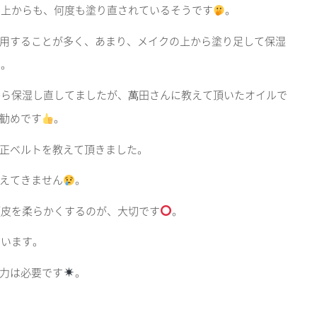
の上からも、何度も塗り直されているそうです
。
用することが多く、あまり、メイクの上から塗り足して保湿
た。
から保湿し直してましたが、萬田さんに教えて頂いたオイルで
勧めです
。
矯正ベルトを教えて頂きました。
えてきません
。
頭皮を柔らかくするのが、大切です
。
まいます。
力は必要です
。