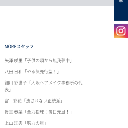
MOREスタッフ
矢澤 咲里「子供の頃から無我夢中」
八田 日和「やる気先行型！」
細川 彩世子「大阪ヘアメイク事務所の代
表」
宮 彩花「流されない正統派」
貴堂 春菜「全力投球！毎日元旦！」
上山 理央「努力の星」