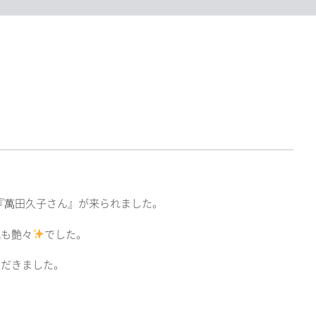
『萬田久子さん』が来られました。
肌も艶々
でした。
ただきました。