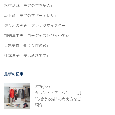
松村芝麻「モアの生き証人」
坂下愛「モアのマザーテレサ」
佐々木のぞみ「アレンジマイスター」
加納真由美「ゴージャス＆びゅ〜てぃ」
大亀美貴「働く女性の鏡」
辻本孝子「美は執念です」
最新の記事
2026/8/7
タレント・アナウンサー別
“似合う衣裳” の考え方をご
紹介