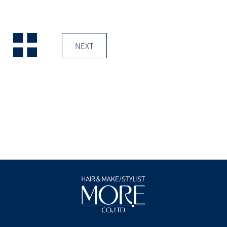
c
ッ
e
ク
b
し
o
て
o
X
k
で
で
共
NEXT
共
有
有
(新
す
し
る
い
に
ウ
は
ィ
ク
ン
リ
ド
ッ
ウ
ク
で
し
開
て
き
く
ま
だ
す)
さ
い
(新
し
い
ウ
ィ
ン
ド
ウ
で
開
き
ま