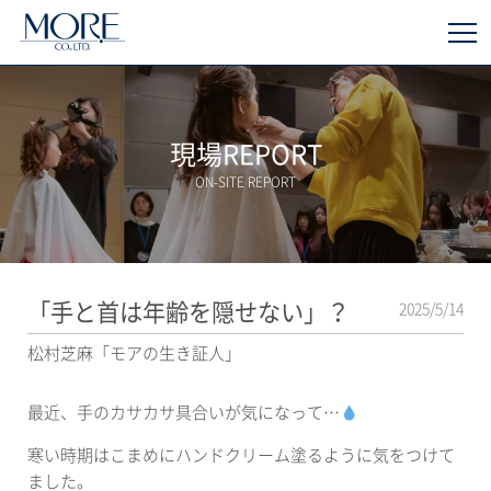
現場REPORT
ON-SITE REPORT
「手と首は年齢を隠せない」？
2025/5/14
松村芝麻「モアの生き証人」
最近、手のカサカサ具合いが気になって…
寒い時期はこまめにハンドクリーム塗るように気をつけて
ました。