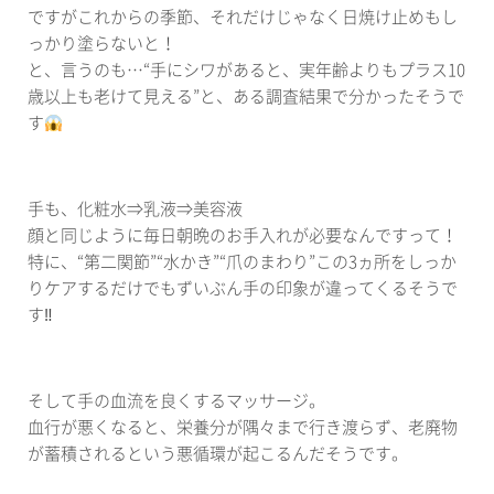
ですがこれからの季節、それだけじゃなく日焼け止めもし
っかり塗らないと！
と、言うのも…“手にシワがあると、実年齢よりもプラス10
歳以上も老けて見える”と、ある調査結果で分かったそうで
す
手も、化粧水⇒乳液⇒美容液
顔と同じように毎日朝晩のお手入れが必要なんですって！
特に、“第二関節”“水かき”“爪のまわり”この3ヵ所をしっか
りケアするだけでもずいぶん手の印象が違ってくるそうで
す‼︎
そして手の血流を良くするマッサージ。
血行が悪くなると、栄養分が隅々まで行き渡らず、老廃物
が蓄積されるという悪循環が起こるんだそうです。