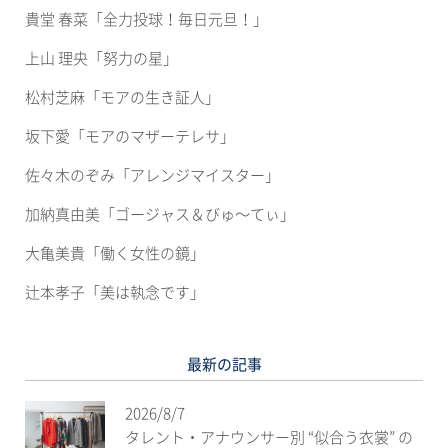
ウ
ィ
貴堂 春菜「全力投球！毎日元旦！」
ン
ド
ウ
上山 理央「努力の星」
で
開
き
松村芝麻「モアの生き証人」
ま
す)
坂下愛「モアのマザーテレサ」
佐々木のぞみ「アレンジマイスター」
加納真由美「ゴージャス＆びゅ〜てぃ」
大亀美貴「働く女性の鏡」
辻本孝子「美は執念です」
最新の記事
2026/8/7
タレント・アナウンサー別 “似合う衣裳” の