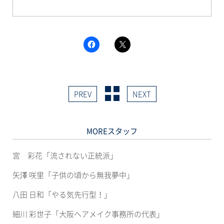
F
ク
a
リ
c
ッ
e
ク
b
し
o
て
o
X
k
で
PREV
NEXT
で
共
共
有
有
(新
す
し
る
い
に
ウ
MOREスタッフ
は
ィ
ク
ン
リ
ド
ッ
ウ
宮 彩花「流されない正統派」
ク
で
し
開
て
き
矢澤 咲里「子供の頃から無我夢中」
く
ま
だ
す)
さ
八田 日和「やる気先行型！」
い
(新
し
細川 彩世子「大阪ヘアメイク事務所の代表」
い