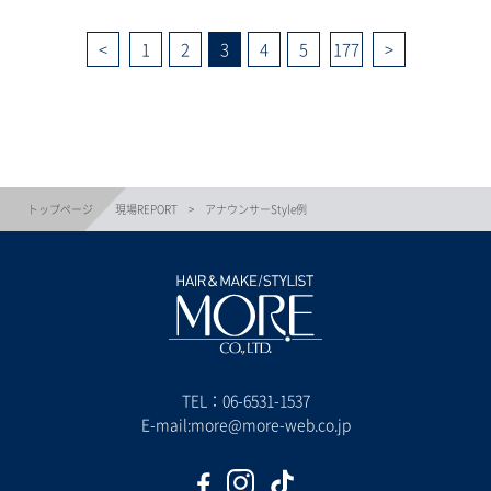
1
2
3
4
5
177
トップページ
現場REPORT
アナウンサーStyle例
TEL：
06-6531-1537
E-mail:more@more-web.co.jp