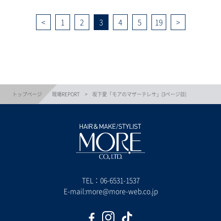
1
2
3
4
5
19
トップページ
現場REPORT
坂下愛「モアのマザーテレサ」(3ページ目)
TEL：
06-6531-1537
E-mail:more@more-web.co.jp